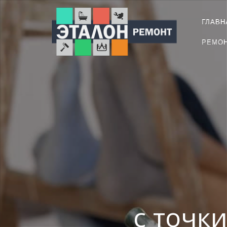
ГЛАВН
РЕМО
с точк