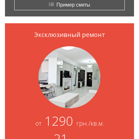
Пример сметы
Эксклюзивный ремонт
1290
от
грн./кв.м.
21