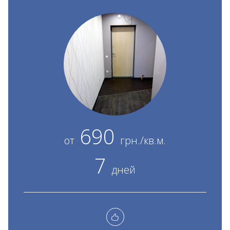
690
от
грн./кв.м.
7
дней