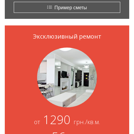
Пример сметы
Эксклюзивный ремонт
1290
от
грн./кв.м.