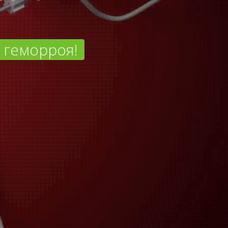
 геморроя!