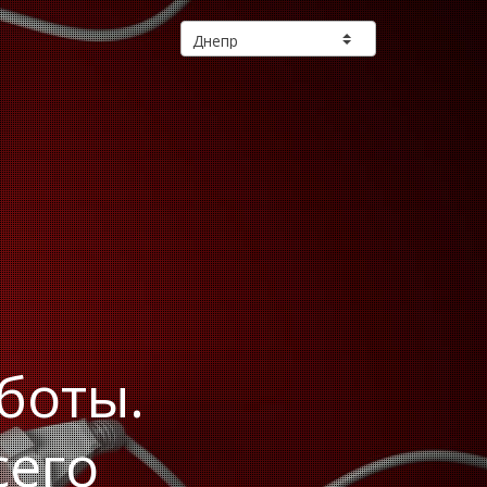
боты.
сего