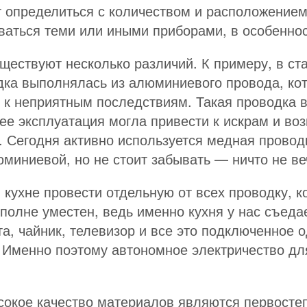
т определиться с количеством и расположением
ваться теми или иными приборами, в особенност
уществуют несколько различий. К примеру, в с
дка выполнялась из алюминиевого провода, ко
 к неприятным последствиям. Такая проводка 
е эксплуатация могла привести к искрам и возг
 Сегодня активно используется медная проводк
юминиевой, но не стоит забывать — ничто не ве
кухне провести отдельную от всех проводку, к
вполне уместен, ведь именно кухня у нас съед
та, чайник, телевизор и все это подключенное 
 Именно поэтому автономное электричество для
сокое качество материалов являются первост