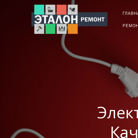
ГЛАВН
РЕМО
Элек
Кач