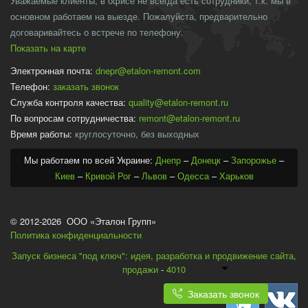
Уважаемые клиенты, в офисе не всегда есть сотрудники, т.к. мы в
основном работаем на выезде. Пожалуйста, предварительно
договаривайтесь о встрече по телефону.
Показать на карте
Электронная почта:
dnepr@etalon-remont.com
Телефон:
заказать звонок
Служба контроля качества:
quality@etalon-remont.ru
По вопросам сотрудничества:
remont@etalon-remont.ru
Время работы:
круглосуточно, без выходных
Мы работаем по всей Украине:
Днепр
–
Донецк
–
Запорожье
–
Киев
–
Кривой Рог
–
Львов
–
Одесса
–
Харьков
© 2012-2026 ООО «Эталон Групп»
Политика конфиденциальности
Запуск бизнеса "под ключ": идея, разработка и продвижение сайта,
продажи
-
4010
Заказать звонок