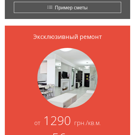
Пример сметы
Эксклюзивный ремонт
1290
от
грн./кв.м.